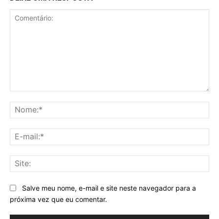
Comentário:
No
E-
mai
Sit
Salve meu nome, e-mail e site neste navegador para a
próxima vez que eu comentar.