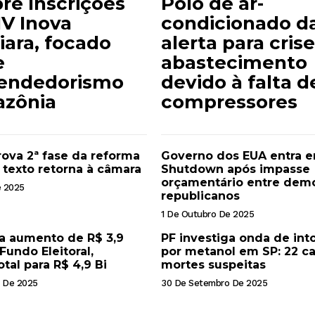
re Inscrições
Polo de ar-
IV Inova
condicionado d
iara, focado
alerta para cris
e
abastecimento
endedorismo
devido à falta d
zônia
compressores
ova 2ª fase da reforma
Governo dos EUA entra 
e texto retorna à câmara
Shutdown após impasse
orçamentário entre demo
e 2025
republicanos
1 De Outubro De 2025
a aumento de R$ 3,9
PF investiga onda de int
Fundo Eleitoral,
por metanol em SP: 22 ca
tal para R$ 4,9 Bi
mortes suspeitas
 De 2025
30 De Setembro De 2025