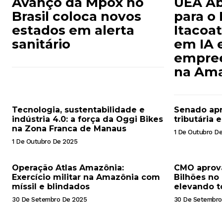
Avanço da Mpox no
UEA Ab
Brasil coloca novos
para o 
estados em alerta
Itacoat
sanitário
em IA 
empre
na Ama
Tecnologia, sustentabilidade e
Senado apr
indústria 4.0: a força da Oggi Bikes
tributária 
na Zona Franca de Manaus
1 De Outubro D
1 De Outubro De 2025
Operação Atlas Amazônia:
CMO aprov
Exercício militar na Amazônia com
Bilhões no 
míssil e blindados
elevando to
30 De Setembro De 2025
30 De Setembro