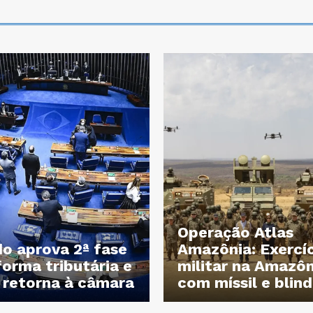
Operação Atlas
o aprova 2ª fase
Amazônia: Exercí
forma tributária e
militar na Amazôn
 retorna à câmara
com míssil e blin