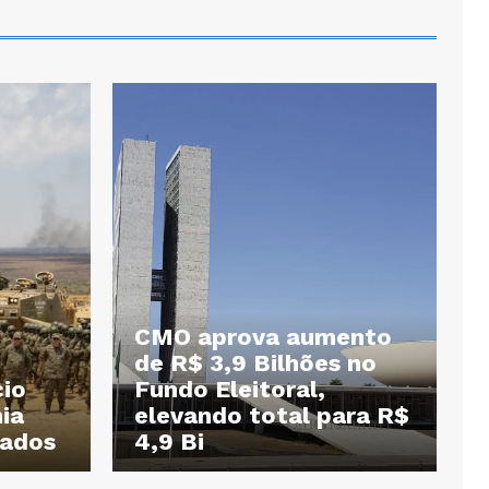
CMO aprova aumento
de R$ 3,9 Bilhões no
cio
Fundo Eleitoral,
ia
elevando total para R$
dados
4,9 Bi