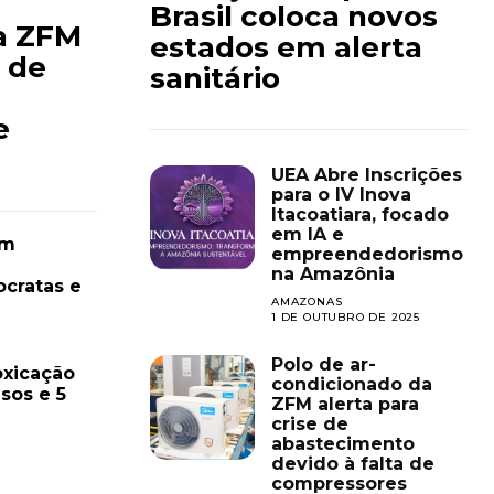
Brasil coloca novos
a ZFM
estados em alerta
e de
sanitário
e
UEA Abre Inscrições
para o IV Inova
Itacoatiara, focado
em IA e
em
empreendedorismo
na Amazônia
cratas e
AMAZONAS
1 DE OUTUBRO DE 2025
Polo de ar-
oxicação
condicionado da
sos e 5
ZFM alerta para
crise de
abastecimento
devido à falta de
compressores