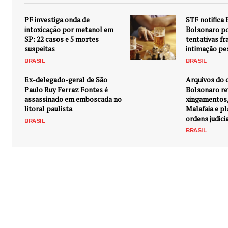
PF investiga onda de
STF notifica
intoxicação por metanol em
Bolsonaro po
SP: 22 casos e 5 mortes
tentativas f
suspeitas
intimação pe
BRASIL
BRASIL
Ex-delegado-geral de São
Arquivos do c
Paulo Ruy Ferraz Fontes é
Bolsonaro r
assassinado em emboscada no
xingamentos, 
litoral paulista
Malafaia e pl
ordens judici
BRASIL
BRASIL