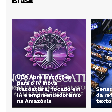
Brasil
UEA Abre Inscrições
para o IV Inova
Itacoatiara, focado em
Senad
IA e empreendedorismo
da re
na Amazônia
texto