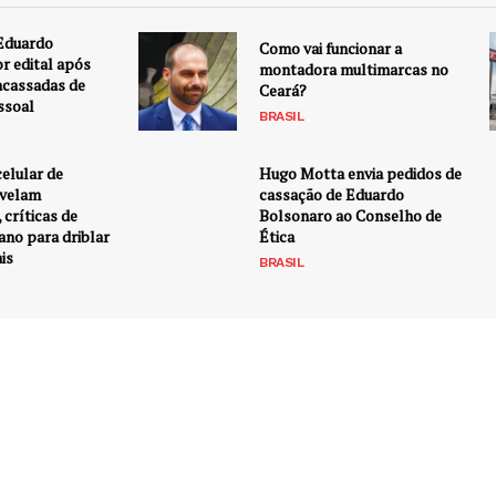
 Eduardo
Como vai funcionar a
r edital após
montadora multimarcas no
racassadas de
Ceará?
ssoal
BRASIL
elular de
Hugo Motta envia pedidos de
evelam
cassação de Eduardo
críticas de
Bolsonaro ao Conselho de
ano para driblar
Ética
ais
BRASIL