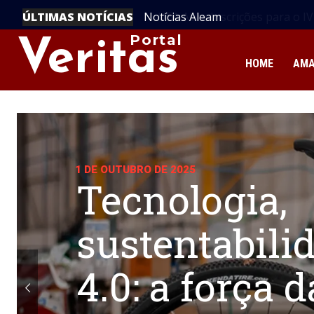
ÚLTIMAS NOTÍCIAS
UEA Abre Inscrições para o IV I
Amazônia
Portal
Veritas
HOME
AM
1 DE OUTUBRO DE 2025
Tecnologia,
sustentabili
4.0: a força 