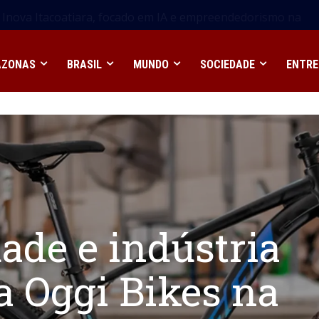
nova Itacoatiara, focado em IA e empreendedorismo na
AZONAS
BRASIL
MUNDO
SOCIEDADE
ENTRE
dade e indústria
da Oggi Bikes na