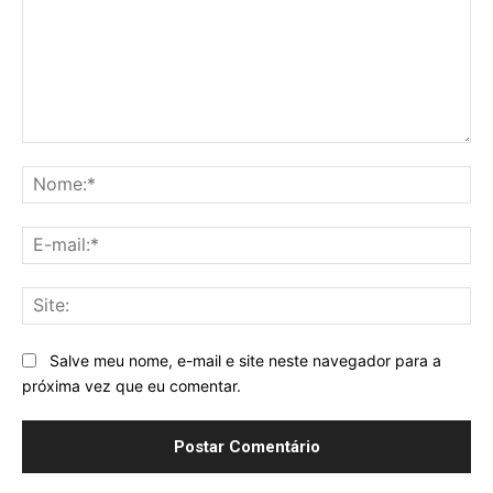
Comentário:
No
E-
mai
Sit
Salve meu nome, e-mail e site neste navegador para a
próxima vez que eu comentar.