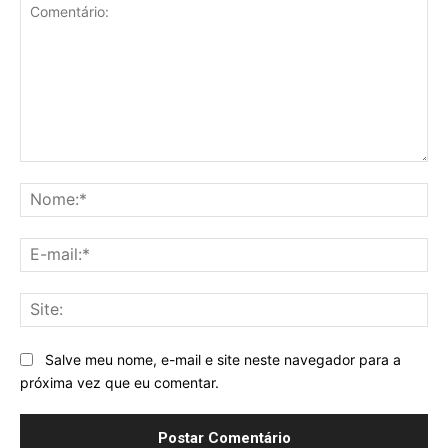
Comentário:
No
E-
mai
Sit
Salve meu nome, e-mail e site neste navegador para a
próxima vez que eu comentar.