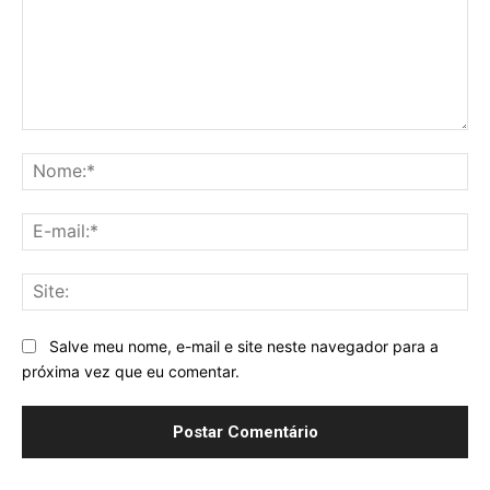
Comentário:
No
E-
mai
Sit
Salve meu nome, e-mail e site neste navegador para a
próxima vez que eu comentar.