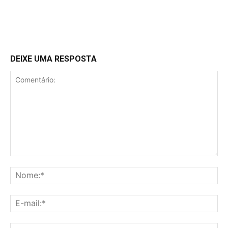
DEIXE UMA RESPOSTA
Comentário:
No
E-
mai
Sit