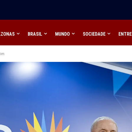
Inova Itacoatiara, focado em IA e empreendedorismo na
AZONAS
BRASIL
MUNDO
SOCIEDADE
ENTRE
rim