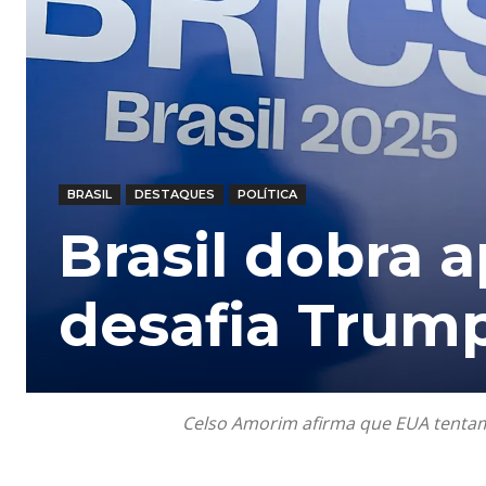
BRASIL
DESTAQUES
POLÍTICA
Brasil dobra a
desafia Trum
Celso Amorim afirma que EUA tentam in