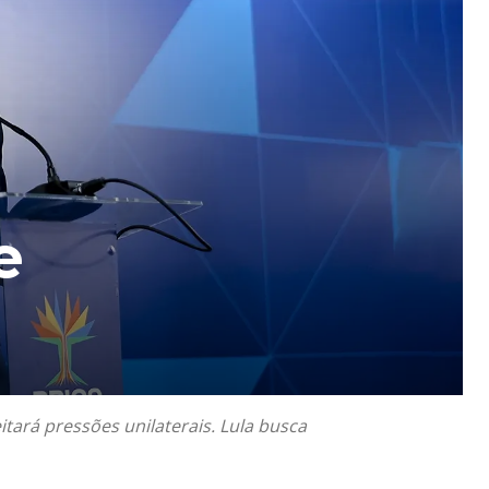
e
itará pressões unilaterais. Lula busca