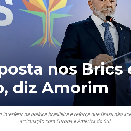
posta nos Brics 
p, diz Amorim
terferir na política brasileira e reforça que Brasil não ace
articulação com Europa e América do Sul.