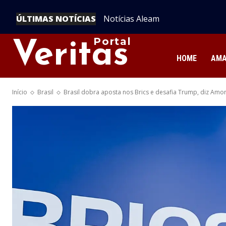
ÚLTIMAS NOTÍCIAS
Notícias Aleam
UEA Abre Inscrições para o IV 
Amazônia
Portal
Veritas
HOME
AM
Início
Brasil
Brasil dobra aposta nos Brics e desafia Trump, diz Amo