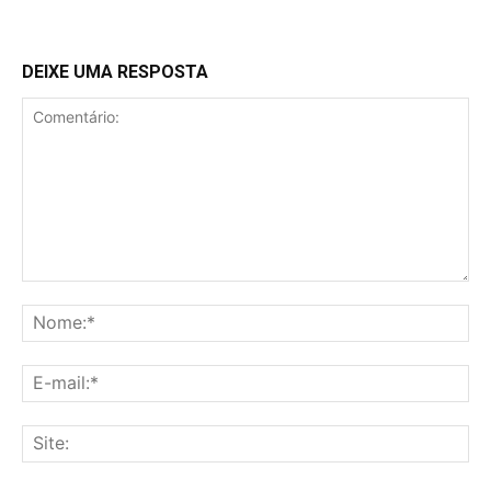
DEIXE UMA RESPOSTA
Comentário:
No
E-
mai
Sit