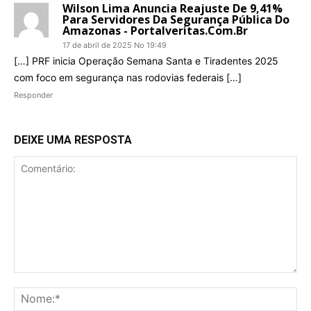
Wilson Lima Anuncia Reajuste De 9,41%
Para Servidores Da Segurança Pública Do
Amazonas - Portalveritas.com.br
17 de abril de 2025 No 19:49
[…] PRF inicia Operação Semana Santa e Tiradentes 2025
com foco em segurança nas rodovias federais […]
Responder
DEIXE UMA RESPOSTA
Comentário:
No