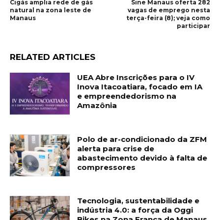
Cigás amplia rede de gás
Sine Manaus oferta 282
natural na zona leste de
vagas de emprego nesta
Manaus
terça-feira (8); veja como
participar
RELATED ARTICLES
UEA Abre Inscrições para o IV
Inova Itacoatiara, focado em IA
e empreendedorismo na
Amazônia
Polo de ar-condicionado da ZFM
alerta para crise de
abastecimento devido à falta de
compressores
Tecnologia, sustentabilidade e
indústria 4.0: a força da Oggi
Bikes na Zona Franca de Manaus