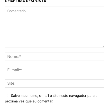
DEIXE UMA RESPOSTA
Comentário:
No
E-
mai
Sit
Salve meu nome, e-mail e site neste navegador para a
próxima vez que eu comentar.