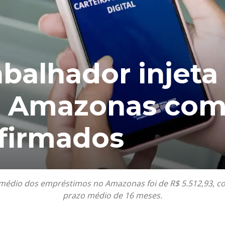
abalhador injeta
o Amazonas com 
 firmados
r médio dos empréstimos no Amazonas foi de R$ 5.512,93, c
prazo médio de 16 meses.