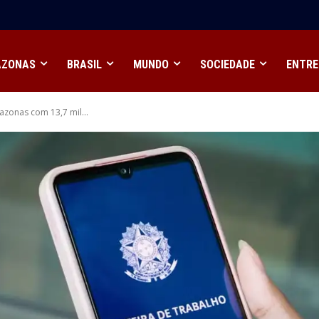
 Inova Itacoatiara, focado em IA e empreendedorismo na
AZONAS
BRASIL
MUNDO
SOCIEDADE
ENTRE
azonas com 13,7 mil...