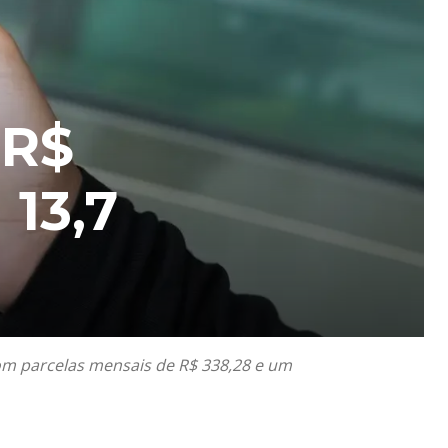
 R$
13,7
om parcelas mensais de R$ 338,28 e um