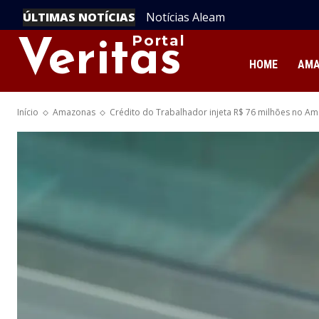
ÚLTIMAS NOTÍCIAS
Notícias Aleam
UEA Abre Inscrições para o IV
Amazônia
Portal
Veritas
HOME
AM
Início
Amazonas
Crédito do Trabalhador injeta R$ 76 milhões no Am