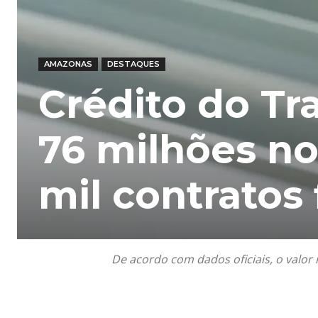
AMAZONAS
DESTAQUES
Crédito do Tr
76 milhões n
mil contratos
De acordo com dados oficiais, o valo