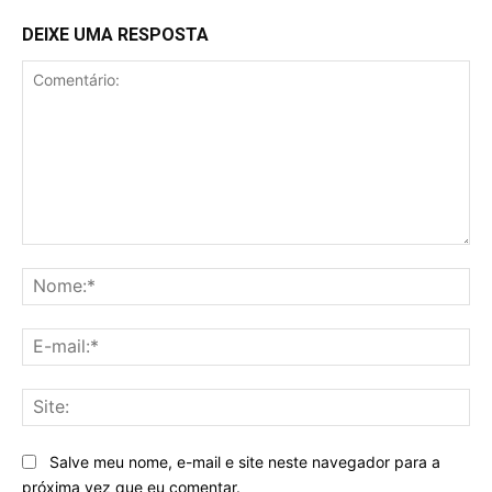
DEIXE UMA RESPOSTA
Comentário:
No
E-
mai
Sit
Salve meu nome, e-mail e site neste navegador para a
próxima vez que eu comentar.