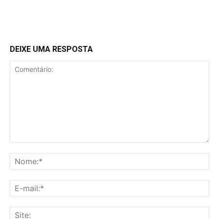
DEIXE UMA RESPOSTA
Comentário:
No
E-
mai
Sit