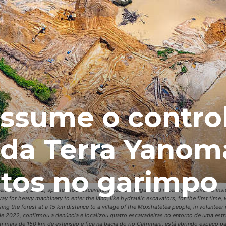
assume o contro
 da Terra Yanom
tos no garimpo
ember 5th, 2022, spotted four excavators near an illegal road recently discovered i
ay for heavy machinery to enter the land, like hydraulic excavators, for the first time
ssing the forest at a 15 km distance to a village of the Moxihatëtëa people, in volunte
e 2022, confirmou a denúncia e localizou quatro escavadeiras no entorno de uma estra
 mais de 150 km de extensão e fica na bacia do rio Catrimani, está abrindo espaço pa