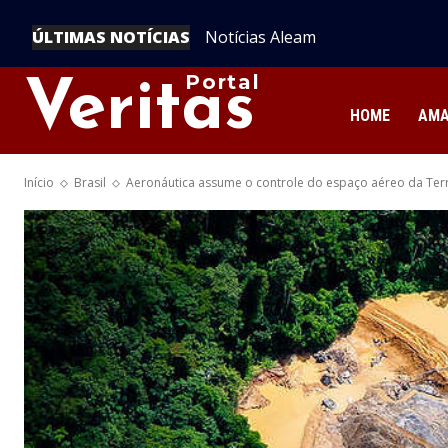
ÚLTIMAS NOTÍCIAS
Notícias Aleam
Portal
Veritas
HOME
AM
Início
Brasil
Aeronáutica assume o controle do espaço aéreo da Te