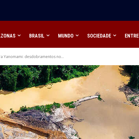
AZONAS
BRASIL
MUNDO
SOCIEDADE
ENTRE
rra Yanomami: desdobramentos no...