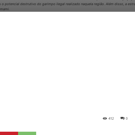
es o potencial destrutivo do garimpo ilegal realizado naquela região. Além disso, a 
omami.
412
0