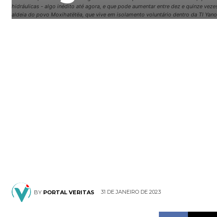
hidráulicas - algo inédito até agora, e que pode aumentar entre dez e quinze vez
aldeia do povo Moxihatëtëa, que vive em isolamento voluntário dentro da TI Yan
31 DE JANEIRO DE 2023
BY
PORTAL VERITAS