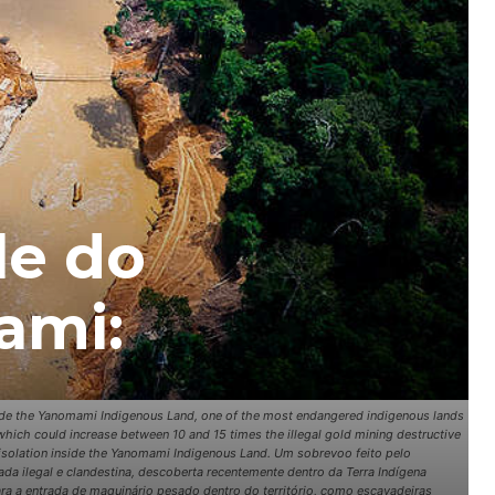
le do
ami:
nside the Yanomami Indigenous Land, one of the most endangered indigenous lands
, which could increase between 10 and 15 times the illegal gold mining destructive
er isolation inside the Yanomami Indigenous Land. Um sobrevoo feito pelo
da ilegal e clandestina, descoberta recentemente dentro da Terra Indígena
ra a entrada de maquinário pesado dentro do território, como escavadeiras