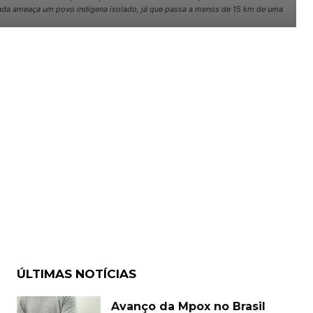
estrada ameaça um povo indígena isolado, já que passa a menos de 15 km de uma
ÚLTIMAS NOTÍCIAS
Avanço da Mpox no Brasil