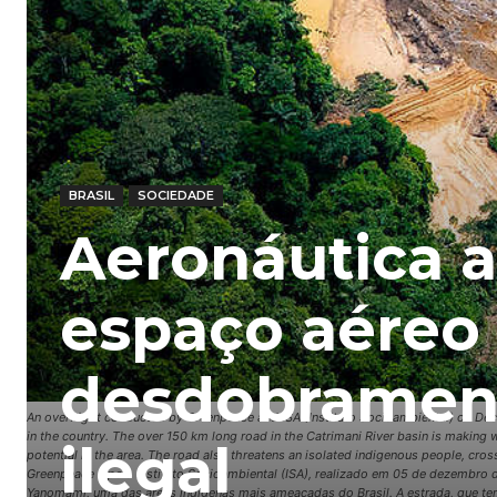
BRASIL
SOCIEDADE
Aeronáutica 
espaço aéreo
desdobramen
An overflight conducted by Greenpeace and ISA (Instituto Socioambiental) on Dec
in the country. The over 150 km long road in the Catrimani River basin is making w
ilegal
potential in the area. The road also threatens an isolated indigenous people, cro
Greenpeace e pelo Instituto Socioambiental (ISA), realizado em 05 de dezembro d
Yanomami, uma das áreas indígenas mais ameaçadas do Brasil. A estrada, que tem