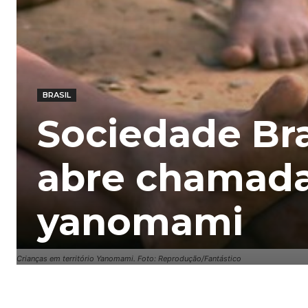
BRASIL
Sociedade Bra
abre chamada
yanomami
Crianças em território Yanomami. Foto: Reprodução/Fantástico