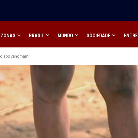
Inova Itacoatiara, focado em IA e empreendedorismo na
AZONAS
BRASIL
MUNDO
SOCIEDADE
ENTRE
oio aos yanomami