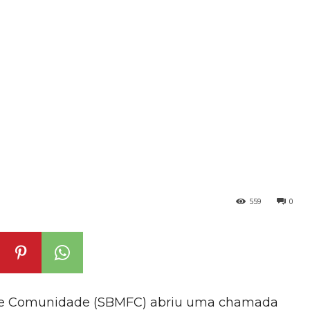
559
0
a e Comunidade
(SBMFC) abriu uma chamada