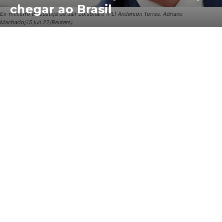
chegar ao Brasil
Ex-ministro da Justiça de Jair Bolsonaro (PL) Anderson Torres. Adriano
Machado/15.jun.22/Reuters)