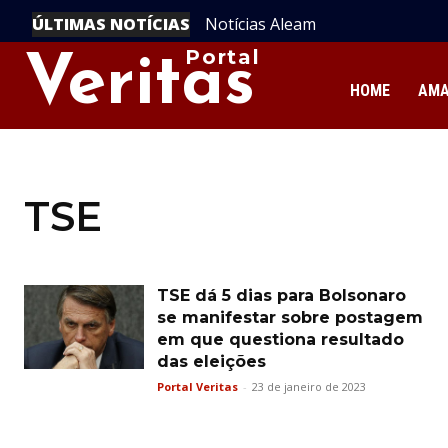
ÚLTIMAS NOTÍCIAS
Notícias Aleam
Portal
Veritas
HOME
AM
TSE
TSE dá 5 dias para Bolsonaro
se manifestar sobre postagem
em que questiona resultado
das eleições
Portal Veritas
-
23 de janeiro de 2023