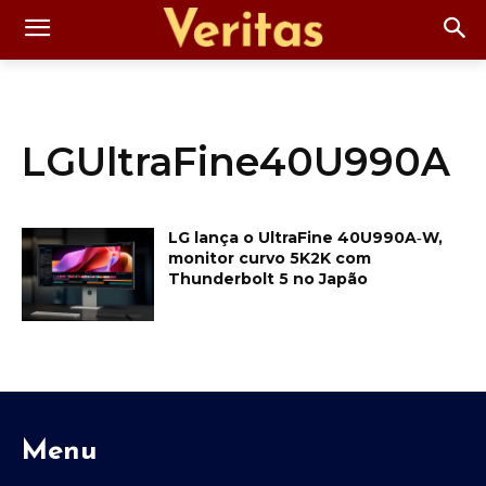
LGUltraFine40U990A
LG lança o UltraFine 40U990A‑W,
monitor curvo 5K2K com
Thunderbolt 5 no Japão
Menu